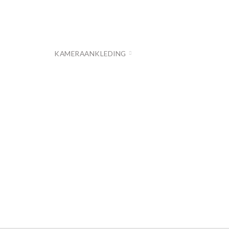
THE STORY..
KAMERAANKLEDING
BOXAANKLEDING
S