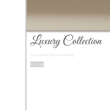
Luxury Collection
Een koninklijke uitstraling
bekijk